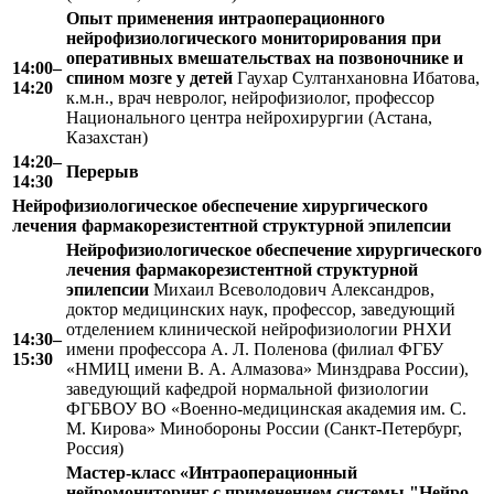
Опыт применения интраоперационного
нейрофизиологического мониторирования при
оперативных вмешательствах на позвоночнике и
14:00–
спином мозге у детей
Гаухар Султанхановна Ибатова,
14:20
к.м.н., врач невролог, нейрофизиолог, профессор
Национального центра нейрохирургии (Астана,
Казахстан)
14:20–
Перерыв
14:30
Нейрофизиологическое обеспечение хирургического
лечения фармакорезистентной структурной эпилепсии
Нейрофизиологическое обеспечение хирургического
лечения фармакорезистентной структурной
эпилепсии
Михаил Всеволодович Александров,
доктор медицинских наук, профессор, заведующий
отделением клинической нейрофизиологии РНХИ
14:30–
имени профессора А. Л. Поленова (филиал ФГБУ
15:30
«НМИЦ имени В. А. Алмазова» Минздрава России),
заведующий кафедрой нормальной физиологии
ФГБВОУ ВО «Военно-медицинская академия им. С.
М. Кирова» Минобороны России (Санкт-Петербург,
Россия)
Мастер-класс «Интраоперационный
нейромониторинг с применением системы "Нейро-