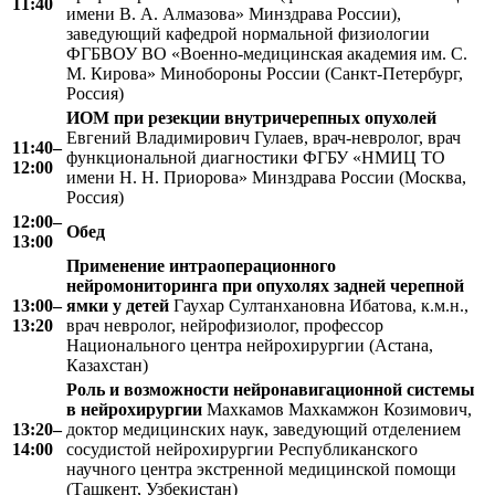
11:40
имени В. А. Алмазова» Минздрава России),
заведующий кафедрой нормальной физиологии
ФГБВОУ ВО «Военно-медицинская академия им. С.
М. Кирова» Минобороны России (Санкт-Петербург,
Россия)
ИОМ при резекции внутричерепных опухолей
Евгений Владимирович Гулаев, врач-невролог, врач
11:40–
функциональной диагностики ФГБУ «НМИЦ ТО
12:00
имени Н. Н. Приорова» Минздрава России (Москва,
Россия)
12:00–
Обед
13:00
Применение интраоперационного
нейромониторинга при опухолях задней черепной
13:00–
ямки у детей
Гаухар Султанхановна Ибатова, к.м.н.,
13:20
врач невролог, нейрофизиолог, профессор
Национального центра нейрохирургии (Астана,
Казахстан)
Роль и возможности нейронавигационной системы
в нейрохирургии
Махкамов Махкамжон Козимович,
13:20–
доктор медицинских наук, заведующий отделением
14:00
сосудистой нейрохирургии Республиканского
научного центра экстренной медицинской помощи
(Ташкент, Узбекистан)