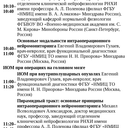
отделением клинической нейрофизиологии РНХИ
10:10–
имени профессора А. Л. Поленова (филиал ФГБУ
10:40
«НМИЦ имени В. А. Алмазова» Минздрава России),
заведующий кафедрой нормальной физиологии
ФГБВОУ ВО «Военно-медицинская академия им. С.
М. Кирова» Минобороны России (Санкт-Петербург,
Россия)
Основные модальности интраоперационного
нейромониторинга
Евгений Владимирович Гулаев,
10:40–
врач-невролог, врач функциональной диагностики
11:00
ФГБУ «НМИЦ ТО имени Н. Н. Приорова» Минздрава
России (Москва, Россия)
ИОМ при операциях на головном мозге
ИОМ при внутриполушарных опухолях
Евгений
Владимирович Гулаев, врач-невролог, врач
11:00–
функциональной диагностики ФГБУ «НМИЦ ТО
11:20
имени Н. Н. Приорова» Минздрава России (Москва,
Россия)
Пирамидный тракт: основные принципы
интраоперационного нейромониторинга
Михаил
Всеволодович Александров, доктор медицинских
наук, профессор, заведующий отделением
клинической нейрофизиологии РНХИ имени
11:20–
профессора А. Л. Поленова (филиал ФГБУ «НМИЦ