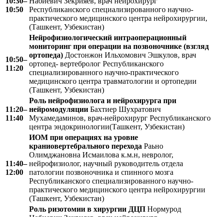
10:30–
Набиевич Зекрияев, врач нейрохирург
10:50
Республиканского специализированного научно-
практического медицинского центра нейрохирургии,
(Ташкент, Узбекистан)
Нейрофизиологический интраоперационный
мониторинг при операции на позвоночнике (взгляд
ортопеда)
Достонжон Ильхомович Эшкулов, врач
10:50–
ортопед- вертебролог Республиканского
11:20
специализированного научно-практического
медицинского центра травматологии и ортопедии
(Ташкент, Узбекистан)
Роль нейрофизиолога и нейрохирурга при
11:20–
нейромодуляции
Бахтиер Шухратович
11:40
Мухамедаминов, врач-нейрохирург Республиканского
центра эндокринологии(Ташкент, Узбекистан)
ИОМ при операциях на уровне
краниовертебрального перехода
Раьно
Олимджановна Исмаилова к.м.н, невролог,
11:40–
нейрофизиолог, научный руководитель отдела
12:00
патологии позвоночника и спинного мозга
Республиканского специализированного научно-
практического медицинского центра нейрохирургии
(Ташкент, Узбекистан)
Роль ризотомии в хирургии ДЦП
Нормурод